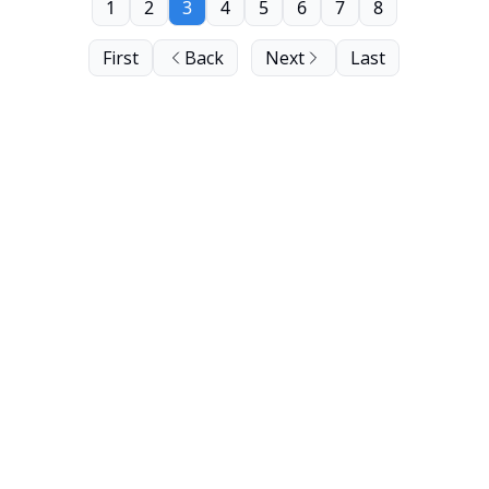
1
2
3
4
5
6
7
8
First
Back
Next
Last