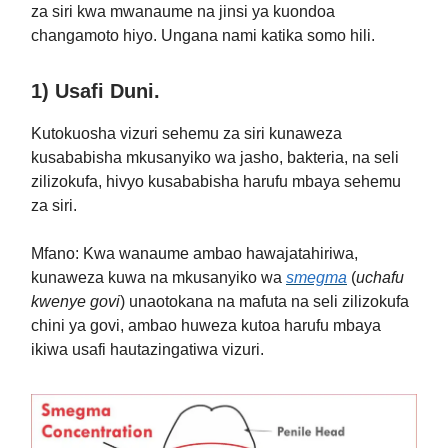
za siri kwa mwanaume na jinsi ya kuondoa
changamoto hiyo. Ungana nami katika somo hili.
1) Usafi Duni.
Kutokuosha vizuri sehemu za siri kunaweza
kusababisha mkusanyiko wa jasho, bakteria, na seli
zilizokufa, hivyo kusababisha harufu mbaya sehemu
za siri.
Mfano: Kwa wanaume ambao hawajatahiriwa,
kunaweza kuwa na mkusanyiko wa
smegma
(
uchafu
kwenye govi
) unaotokana na mafuta na seli zilizokufa
chini ya govi, ambao huweza kutoa harufu mbaya
ikiwa usafi hautazingatiwa vizuri.