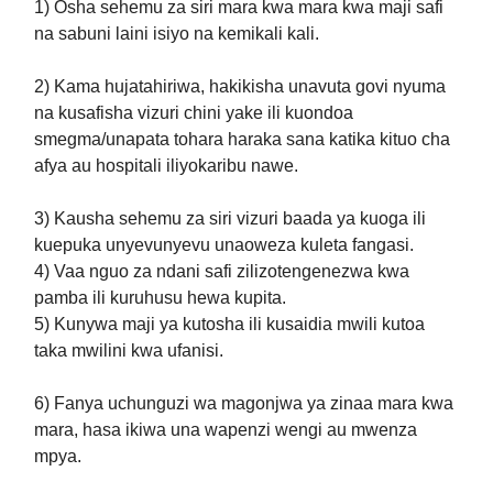
1) Osha sehemu za siri mara kwa mara kwa maji safi
na sabuni laini isiyo na kemikali kali.
2) Kama hujatahiriwa, hakikisha unavuta govi nyuma
na kusafisha vizuri chini yake ili kuondoa
smegma/unapata tohara haraka sana katika kituo cha
afya au hospitali iliyokaribu nawe.
3) Kausha sehemu za siri vizuri baada ya kuoga ili
kuepuka unyevunyevu unaoweza kuleta fangasi.
4) Vaa nguo za ndani safi zilizotengenezwa kwa
pamba ili kuruhusu hewa kupita.
5) Kunywa maji ya kutosha ili kusaidia mwili kutoa
taka mwilini kwa ufanisi.
6) Fanya uchunguzi wa magonjwa ya zinaa mara kwa
mara, hasa ikiwa una wapenzi wengi au mwenza
mpya.